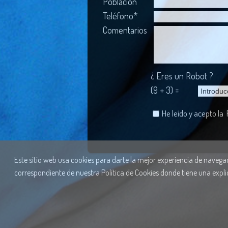
Población
Teléfono*
Comentarios
¿ Eres un Robot ?
(9 + 3) =
He leído y acepto la
Este sitio web usa cookies para darte la mejor experiencia de navegaci
correspondiente de nuestra Política de Cookies donde tiene una expli