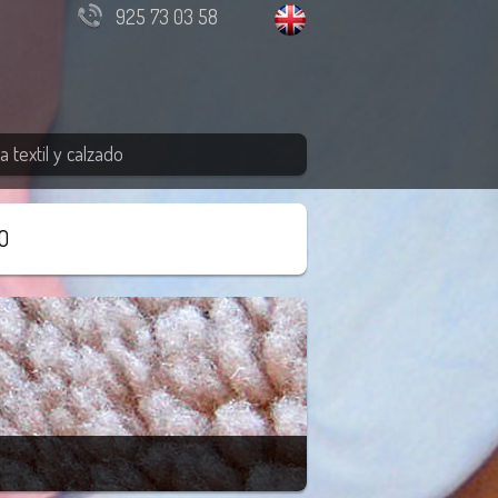
925 73 03 58
 textil y calzado
O