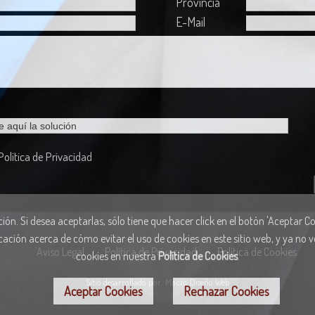
Provincia
E-Mail
Política de Privacidad
ón. Si desea aceptarlas, sólo tiene que hacer click en el botón 'Aceptar Coo
cación acerca de cómo evitar el uso de cookies en este sitio web, y ya no
Aviso Legal
Política de Privacidad
Política de Cookies
cookies en nuestra
Política de Cookies
.
Sitio desarrollado por
Macro Diseño Web
Aceptar Cookies
Rechazar Cookies