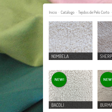
Inicio
·
Catálogo
·
Tejidos de Pelo Corto
·
NOMBELA
SHER
BACOLI
BURM