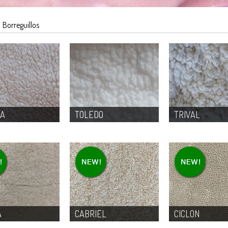
 Borreguillos
PA
TOLEDO
TRIVAL
A
CABRIEL
CICLON