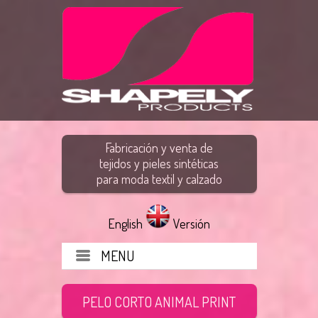
Fabricación y venta de
tejidos y pieles sintéticas
para moda textil y calzado
English
Versión
MENU
PELO CORTO ANIMAL PRINT