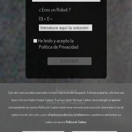
¿ Eres un Robot ?
(9 + 1) =
He leído y acepto la
Política de Privacidad
Aviso Legal
Este sitio web usa cookies para darte la mejor experiencia de navegación. Si desea aceptarlas, sólo tiene que
hacer click en el botón 'Aceptar Cookies'. Si pulsa el botón 'Rechazar Cookies' será redirigido al apartado
Política de Privacidad
correspondiente de nuestra Política de Cookies donde tiene una explicación acerca de cómo evitar el uso de
Política de Cookies
cookies en este sitio web, y ya no volverá a ver este aviso. Le informamos y ayudamos a administrar sus
cookies en nuestra
Política de Cookies
.
Sitio desarrollado por
Macro Diseño Web