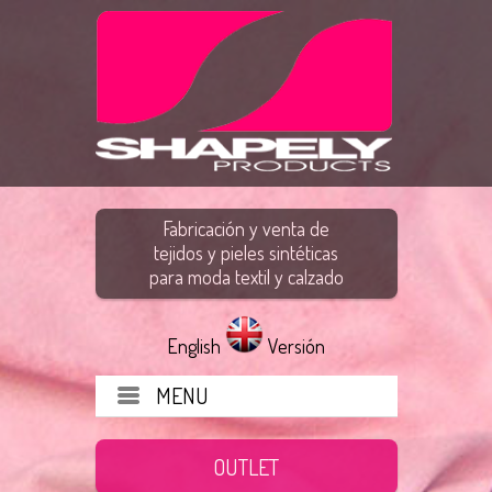
Fabricación y venta de
tejidos y pieles sintéticas
para moda textil y calzado
English
Versión
MENU
OUTLET