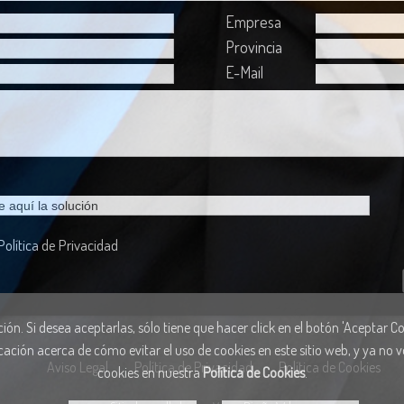
Empresa
Provincia
E-Mail
Política de Privacidad
ón. Si desea aceptarlas, sólo tiene que hacer click en el botón 'Aceptar Coo
cación acerca de cómo evitar el uso de cookies en este sitio web, y ya no
Aviso Legal
Política de Privacidad
Política de Cookies
cookies en nuestra
Política de Cookies
.