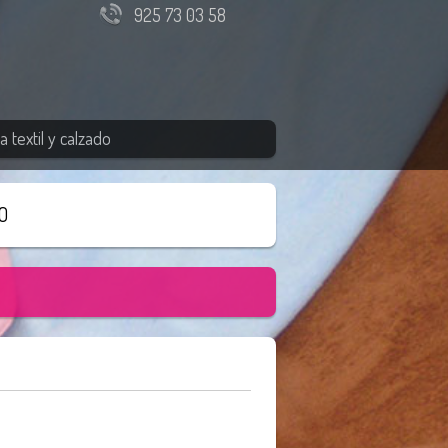
925 73 03 58
 textil y calzado
O