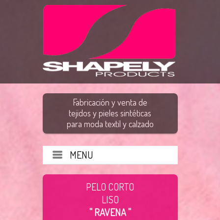
Fabricación y venta de
tejidos y pieles sintéticas
para moda textil y calzado
MENU
PELO CORTO
LISO
" RAVENA "