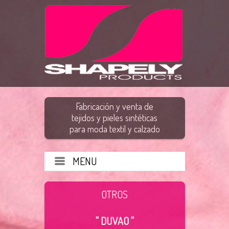
Fabricación y venta de
tejidos y pieles sintéticas
para moda textil y calzado
MENU
OTROS
" DUVAO "