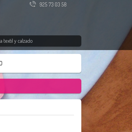
925 73 03 58
 textil y calzado
O