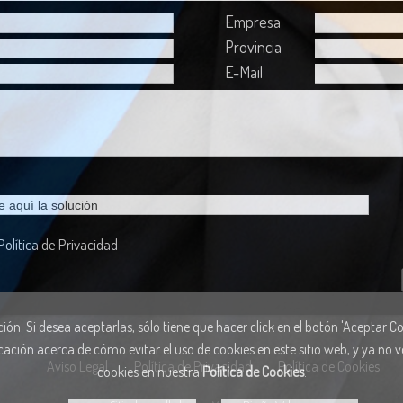
Empresa
Provincia
E-Mail
Política de Privacidad
ón. Si desea aceptarlas, sólo tiene que hacer click en el botón 'Aceptar Coo
cación acerca de cómo evitar el uso de cookies en este sitio web, y ya no
Aviso Legal
Política de Privacidad
Política de Cookies
cookies en nuestra
Política de Cookies
.