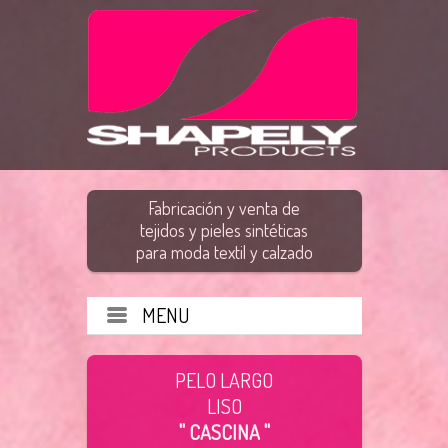
Fabricación y venta de
tejidos y pieles sintéticas
para moda textil y calzado
MENU
PELO LARGO
LISO
" CASCINA "