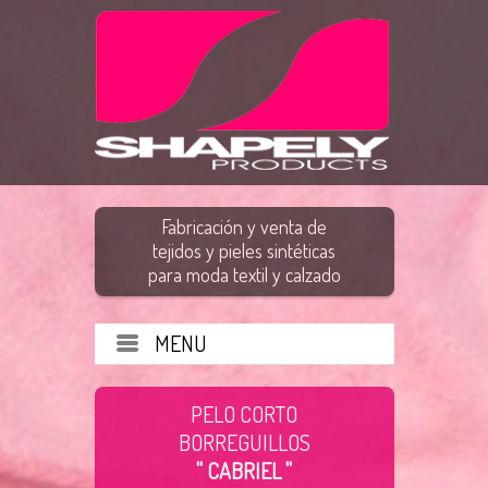
Fabricación y venta de
tejidos y pieles sintéticas
para moda textil y calzado
MENU
PELO CORTO
BORREGUILLOS
" CABRIEL "