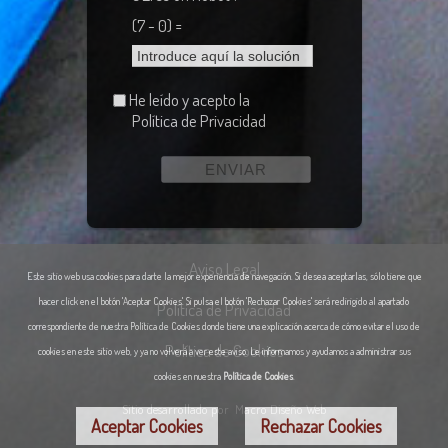
(7 - 0) =
He leído y acepto la
Política de Privacidad
Aviso Legal
Este sitio web usa cookies para darte la mejor experiencia de navegación. Si desea aceptarlas, sólo tiene que
hacer click en el botón 'Aceptar Cookies'. Si pulsa el botón 'Rechazar Cookies' será redirigido al apartado
Política de Privacidad
correspondiente de nuestra Política de Cookies donde tiene una explicación acerca de cómo evitar el uso de
Política de Cookies
cookies en este sitio web, y ya no volverá a ver este aviso. Le informamos y ayudamos a administrar sus
cookies en nuestra
Política de Cookies
.
Sitio desarrollado por
Macro Diseño Web
Aceptar Cookies
Rechazar Cookies