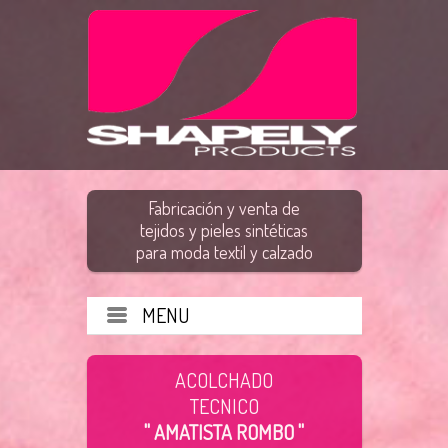
Fabricación y venta de
tejidos y pieles sintéticas
para moda textil y calzado
MENU
ACOLCHADO
TECNICO
" AMATISTA ROMBO "