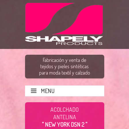
Fabricación y venta de
tejidos y pieles sintéticas
para moda textil y calzado
MENU
ACOLCHADO
ANTELINA
" NEW YORK DSN 2 "