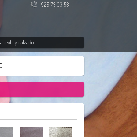
925 73 03 58
 textil y calzado
O