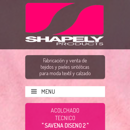
Fabricación y venta de
tejidos y pieles sintéticas
para moda textil y calzado
MENU
ACOLCHADO
TECNICO
" SAVENA DISENO 2 "