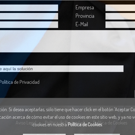
Empresa
Provincia
E-Mail
Política de Privacidad
ón. Si desea aceptarlas, sólo tiene que hacer click en el botón 'Aceptar Coo
cación acerca de cómo evitar el uso de cookies en este sitio web, y ya no
Aviso Legal
Política de Privacidad
Política de Cookies
cookies en nuestra
Política de Cookies
.