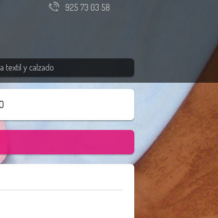
925 73 03 58
 textil y calzado
O