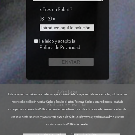
¿ Eres un Robot ?
(6 - 3) =
He leído y acepto la
Política de Privacidad
Aviso Legal
Este sitio web usa cookies para darte la mejor experiencia de navegación. Si desea aceptarlas, sólo tiene que
hacer click en el botón 'Aceptar Cookies'. Si pulsa el botón 'Rechazar Cookies' será redirigido al apartado
Política de Privacidad
correspondiente de nuestra Política de Cookies donde tiene una explicación acerca de cómo evitar el uso de
Política de Cookies
cookies en este sitio web, y ya no volverá a ver este aviso. Le informamos y ayudamos a administrar sus
cookies en nuestra
Política de Cookies
.
Sitio desarrollado por
Macro Diseño Web