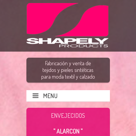
Fabricación y venta de
tejidos y pieles sintéticas
para moda textil y calzado
MENU
ENVEJECIDOS
" ALARCON "