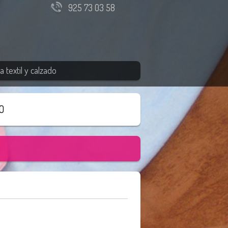
925 73 03 58
 textil y calzado
O