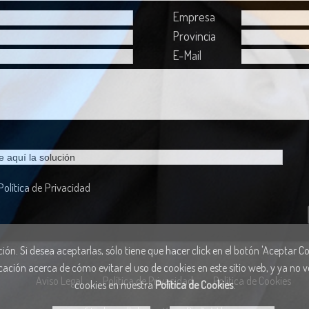
Empresa
Provincia
E-Mail
Política de Privacidad
ón. Si desea aceptarlas, sólo tiene que hacer click en el botón 'Aceptar Coo
cación acerca de cómo evitar el uso de cookies en este sitio web, y ya no
Aviso Legal
Política de Privacidad
Política de Cookies
cookies en nuestra
Política de Cookies
.