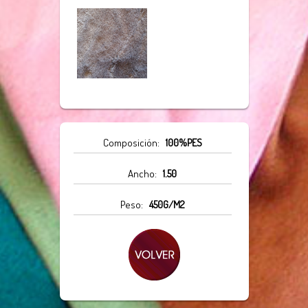
Composición:
100%PES
Ancho:
1.50
Peso:
450G/M2