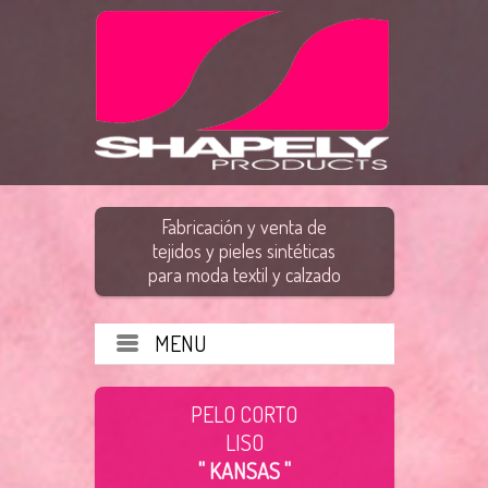
Fabricación y venta de
tejidos y pieles sintéticas
para moda textil y calzado
MENU
PELO CORTO
LISO
" KANSAS "